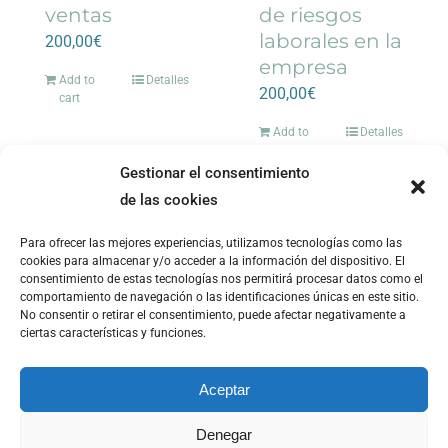
ventas
de riesgos
laborales en la
200,00
€
empresa
Add to
Detalles
200,00
€
cart
Add to
Detalles
cart
Gestionar el consentimiento
de las cookies
Para ofrecer las mejores experiencias, utilizamos tecnologías como las
cookies para almacenar y/o acceder a la información del dispositivo. El
consentimiento de estas tecnologías nos permitirá procesar datos como el
ILS Innovative Learning Solutions 2023 |
Aviso legal
|
Política de
comportamiento de navegación o las identificaciones únicas en este sitio.
cookies
|
Política de privacidad
|
Política de cancelación
|
Devolución
No consentir o retirar el consentimiento, puede afectar negativamente a
y reembolso
|
Seguridad y protección a compradores
|
Accesibilidad
|
ciertas características y funciones.
Aceptar
Denegar