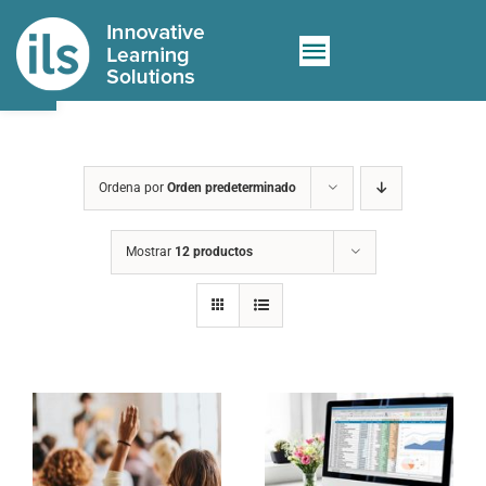
Saltar
al
Abrir barra de herramientas
Toggle
contenido
Sobre nosotros
Navigation
Servicios
Ordena por
Orden predeterminado
Nuevo e-learning
Mostrar
12 productos
Contacto
Tienda
🛒