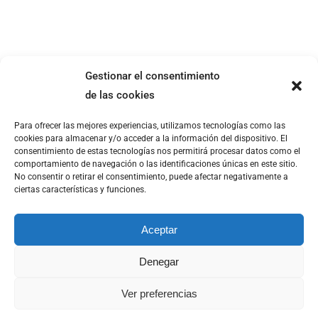
Gestionar el consentimiento
de las cookies
Para ofrecer las mejores experiencias, utilizamos tecnologías como las
cookies para almacenar y/o acceder a la información del dispositivo. El
consentimiento de estas tecnologías nos permitirá procesar datos como el
ILS Innovative Learning Solutions 2023 |
Aviso legal
|
Política de
comportamiento de navegación o las identificaciones únicas en este sitio.
cookies
|
Política de privacidad
|
Política de cancelación
|
Devolución
No consentir o retirar el consentimiento, puede afectar negativamente a
y reembolso
|
Seguridad y protección a compradores
|
Accesibilidad
|
ciertas características y funciones.
Aceptar
Denegar
Ver preferencias
Facebook
Instagram
LinkedIn