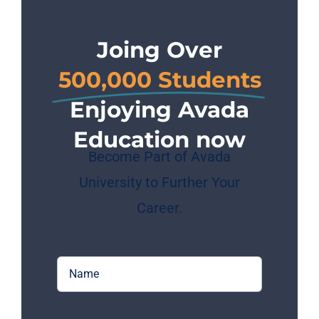
Joing Over
500,000 Students
Enjoying Avada
Education now
Become Part of Avada
University to Further Your
Career.