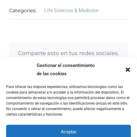
Categories:
Life Sciences & Medicine
Comparte esto en tus redes sociales.
Facebook
Twitter
Reddit
LinkedIn
WhatsApp
Correo
Gestionar el consentimiento
electrónico
de las cookies
Para ofrecer las mejores experiencias, utilizamos tecnologías como las
cookies para almacenar y/o acceder a la información del dispositivo. El
consentimiento de estas tecnologías nos permitirá procesar datos como el
ILS Innovative Learning Solutions 2023 |
Aviso legal
|
Política de
comportamiento de navegación o las identificaciones únicas en este sitio.
cookies
|
Política de privacidad
|
Política de cancelación
|
Devolución
No consentir o retirar el consentimiento, puede afectar negativamente a
y reembolso
|
Seguridad y protección a compradores
|
Accesibilidad
|
ciertas características y funciones.
Aceptar