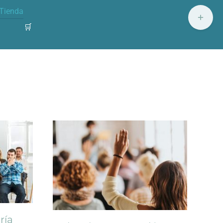
Tienda
Toggle
Sliding
🛒
Bar
Area
ría