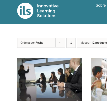
Saltar
Sobre 
al
contenido
Ordena por
Fecha
Mostrar
12 producto