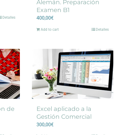
Alemán. Preparación
Examen B1
400,00
€
Detalles
Add to cart
Detalles
ón de
Excel aplicado a la
Gestión Comercial
300,00
€