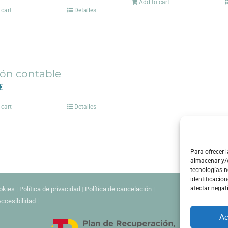
Add to cart
 cart
Detalles
ión contable
€
 cart
Detalles
Para ofrecer 
almacenar y/o
tecnologías 
identificacion
afectar negat
ookies
|
Política de privacidad
|
Política de cancelación
|
ccesibilidad
|
Ac