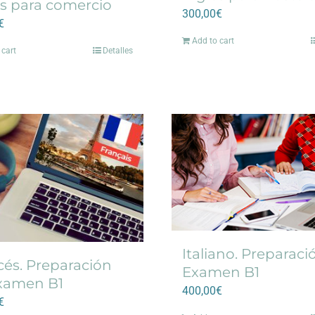
és para comercio
300,00
€
€
Add to cart
 cart
Detalles
Italiano. Preparaci
cés. Preparación
Examen B1
xamen B1
400,00
€
€