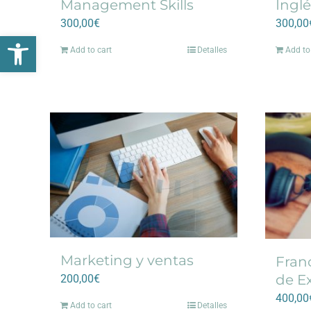
Ingl
Management Skills
300,00
300,00
€
Abrir barra de herramientas
Add to
Add to cart
Detalles
Marketing y ventas
Fran
de E
200,00
€
400,00
Add to cart
Detalles