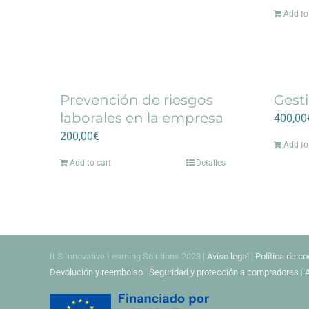
Add to
Prevención de riesgos
Gest
laborales en la empresa
400,00
200,00
€
Add to
Add to cart
Detalles
ILS Innovative Learning Solutions 2023 |
Aviso legal
|
Política de c
Devolución y reembolso
|
Seguridad y protección a compradores
|
A