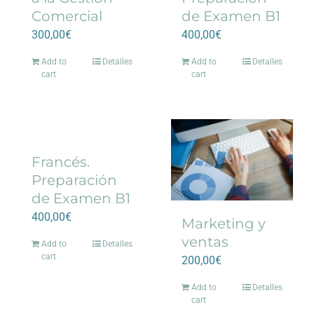
Comercial
de Examen B1
300,00
€
400,00
€
Add to
Detalles
Add to
Detalles
cart
cart
Francés.
Preparación
de Examen B1
400,00
€
Marketing y
ventas
Add to
Detalles
cart
200,00
€
Add to
Detalles
cart