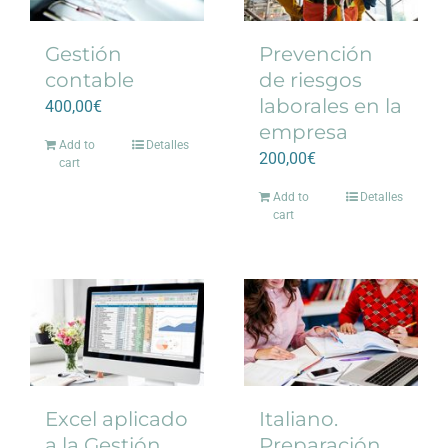
Gestión
Prevención
contable
de riesgos
laborales en la
400,00
€
empresa
Add to
Detalles
200,00
€
cart
Add to
Detalles
cart
Excel aplicado
Italiano.
a la Gestión
Preparación