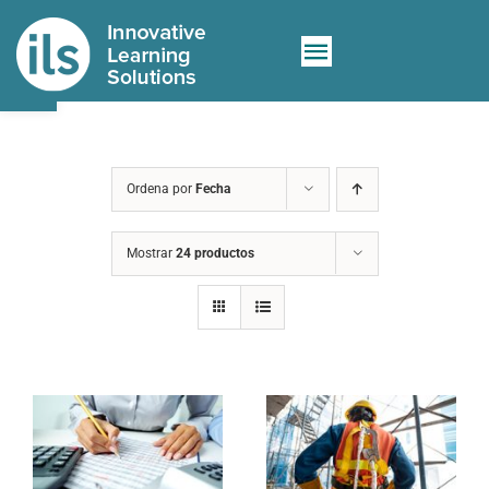
Saltar
al
Abrir barra de herramientas
Toggle
contenido
Sobre nosotros
Navigation
Servicios
Ordena por
Fecha
Nuevo e-learning
Mostrar
24 productos
Contacto
Tienda
🛒