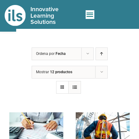
Saltar
al
Abrir barra de herramientas
Toggle
contenido
Sobre nosotros
Navigation
Servicios
Ordena por
Fecha
Nuevo e-learning
Mostrar
12 productos
Contacto
Tienda
🛒