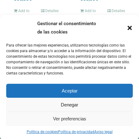
Add to
Detalles
Add to
Detalles
cart
cart
Gestionar el consentimiento
de las cookies
Para ofrecer las mejores experiencias, utilizamos tecnologías como las
cookies para almacenar y/o acceder a la información del dispositivo. El
consentimiento de estas tecnologías nos permitirá procesar datos como el
ILS Innovative Learning Solutions 2023 |
Aviso legal
|
Política de
comportamiento de navegación o las identificaciones únicas en este sitio.
cookies
|
Política de privacidad
|
Política de cancelación
|
Devolución
No consentir o retirar el consentimiento, puede afectar negativamente a
y reembolso
|
Seguridad y protección a compradores
|
Accesibilidad
|
ciertas características y funciones.
Aceptar
Denegar
Ver preferencias
Facebook
Instagram
LinkedIn
Política de cookies
Política de privacidad
Aviso legal