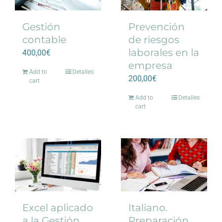
Gestión
Prevención
contable
de riesgos
laborales en la
400,00
€
empresa
Add to
Detalles
200,00
€
cart
Add to
Detalles
cart
Excel aplicado
Italiano.
a la Gestión
Preparación